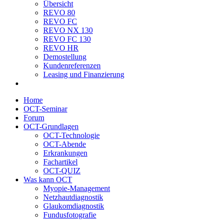
Übersicht
REVO 80
REVO FC
REVO NX 130
REVO FC 130
REVO HR
Demostellung
Kundenreferenzen
Leasing und Finanzierung
Home
OCT-Seminar
Forum
OCT-Grundlagen
OCT-Technologie
OCT-Abende
Erkrankungen
Fachartikel
OCT-QUIZ
Was kann OCT
Myopie-Management
Netzhautdiagnostik
Glaukomdiagnostik
Fundusfotografie