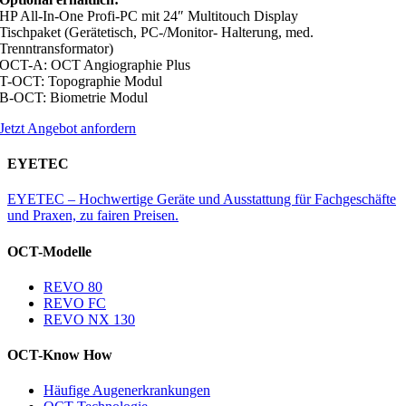
HP All-In-One Profi-PC mit 24″ Multitouch Display
Tischpaket (Gerätetisch, PC-/Monitor- Halterung, med.
Trenntransformator)
OCT-A: OCT Angiographie Plus
T-OCT: Topographie Modul
B-OCT: Biometrie Modul
Jetzt Angebot anfordern
EYETEC
EYETEC – Hochwertige Geräte und Ausstattung für Fachgeschäfte
und Praxen, zu fairen Preisen.
OCT-Modelle
REVO 80
REVO FC
REVO NX 130
OCT-Know How
Häufige Augenerkrankungen