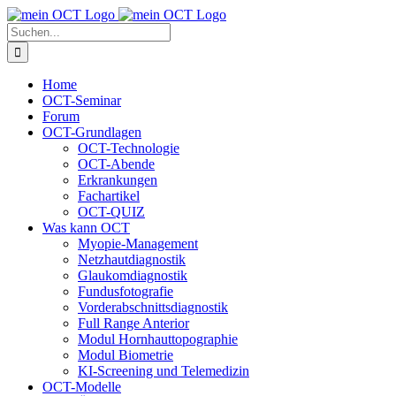
Skip
to
Suche
content
nach:
Home
OCT-Seminar
Forum
OCT-Grundlagen
OCT-Technologie
OCT-Abende
Erkrankungen
Fachartikel
OCT-QUIZ
Was kann OCT
Myopie-Management
Netzhautdiagnostik
Glaukomdiagnostik
Fundusfotografie
Vorderabschnittsdiagnostik
Full Range Anterior
Modul Hornhauttopographie
Modul Biometrie
KI-Screening und Telemedizin
OCT-Modelle