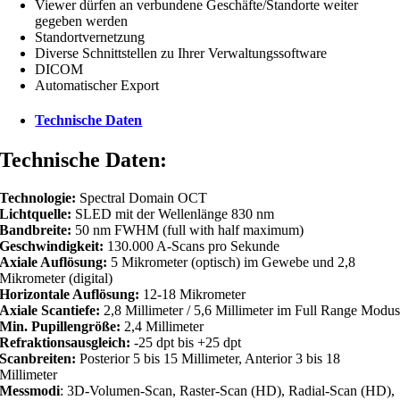
Viewer dürfen an verbundene Geschäfte/Standorte weiter
gegeben werden
Standortvernetzung
Diverse Schnittstellen zu Ihrer Verwaltungssoftware
DICOM
Automatischer Export
Technische Daten
Technische Daten:
Technologie:
Spectral Domain OCT
Lichtquelle:
SLED mit der Wellenlänge 830 nm
Bandbreite:
50 nm FWHM (full with half maximum)
Geschwindigkeit:
130.000 A-Scans pro Sekunde
Axiale Auflösung:
5 Mikrometer (optisch) im Gewebe und 2,8
Mikrometer (digital)
Horizontale Auflösung:
12-18 Mikrometer
Axiale Scantiefe:
2,8 Millimeter / 5,6 Millimeter im Full Range Modu
Min. Pupillengröße:
2,4 Millimeter
Refraktionsausgleich:
-25 dpt bis +25 dpt
Scanbreiten:
Posterior 5 bis 15 Millimeter, Anterior 3 bis 18
Millimeter
Messmodi
: 3D-Volumen-Scan, Raster-Scan (HD), Radial-Scan (HD),