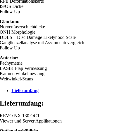
RPE Deformationskarte
IS/OS Dicke
Follow Up
Glaukom:
Nervenfaserschichtdicke
ONH Morphologie
DDLS – Disc Damage Likelyhood Scale
Ganglienzellanalyse mit Asymmetrievergleich
Follow Up
Anterior:
Pachymetrie
LASIK Flap Vermessung
Kammerwinkelmessung
Weitwinkel-Scans
Lieferumfang
Lieferumfang:
REVO NX 130 OCT
Viewer und Server Applikationen
Optional erhältlich: