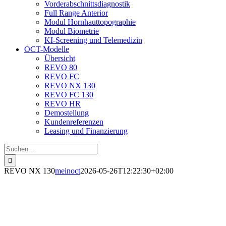
Vorderabschnittsdiagnostik
Full Range Anterior
Modul Hornhauttopographie
Modul Biometrie
KI-Screening und Telemedizin
OCT-Modelle
Übersicht
REVO 80
REVO FC
REVO NX 130
REVO FC 130
REVO HR
Demostellung
Kundenreferenzen
Leasing und Finanzierung
Suche
nach:
REVO NX 130
meinoct
2026-05-26T12:22:30+02:00