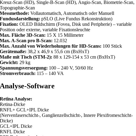
Kreuz-Scan (HD), Single-B-Scan (HD), Angio-Scan, Biometrie-Scan,
Topographie-Scan
Messmethode:
Vollautomatisch, Automatisch oder Manuell
Fundusdarstellung:
pSLO (Live Fundus Rekonstruktion)
Fixation:
OLED Bildschirm (Fovea, Disk und Peripherie) – variable
Position oder externe, variable Fixationsleuchte
Max. Fläche 3D-Scan:
15 X 15 Millimeter
Max. A-Scan pro B-Scan:
12.032
Max. Anzahl von Wiederholungen für HD-Scans:
100 Stück
Gerätemaße:
38,2 x 46,9 x 55,6 cm (BxHxT)
Maße mit Tisch (STM-2):
88 x 129-154 x 53 cm (BxHxT)
Gewicht:
29 kg
Spannungsversorgung:
100 – 240 V, 50/60 Hz
Stromverbrauch:
115 – 140 VA
Analyse-Software
Retina Analyse:
Retina-Dicke
RNFL+ GCL+IPL Dicke
(Nervenfaserschicht-, Ganglienzellschicht-, Innere Plexifromeschicht-
Dicke)
GCL+IPL Dicke
RNFL Dicke