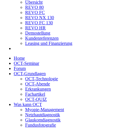
Übersicht
REVO 80
REVO FC
REVO NX 130
REVO FC 130
REVO HR
Demostellung
Kundenreferenzen
Leasing und Finanzierung
Home
OCT-Seminar
Forum
OCT-Grundlagen
OCT-Technologie
OCT-Abende
Erkrankungen
Fachartikel
OCT-QUIZ
Was kann OCT
Myopie-Management
Netzhautdiagnostik
Glaukomdiagnostik
Fundusfotografie