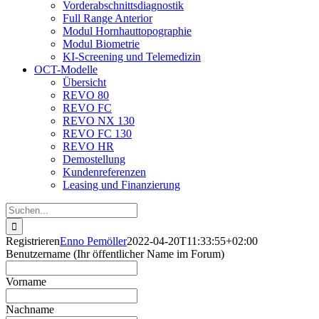
Vorderabschnittsdiagnostik
Full Range Anterior
Modul Hornhauttopographie
Modul Biometrie
KI-Screening und Telemedizin
OCT-Modelle
Übersicht
REVO 80
REVO FC
REVO NX 130
REVO FC 130
REVO HR
Demostellung
Kundenreferenzen
Leasing und Finanzierung
Suche
nach:
Registrieren
Enno Pemöller
2022-04-20T11:33:55+02:00
Benutzername (Ihr öffentlicher Name im Forum)
Vorname
Nachname