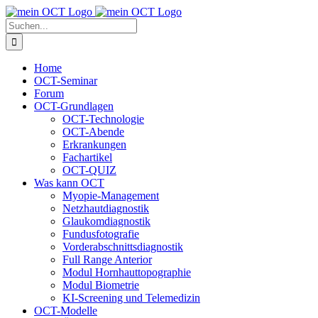
Skip
to
Suche
content
nach:
Home
OCT-Seminar
Forum
OCT-Grundlagen
OCT-Technologie
OCT-Abende
Erkrankungen
Fachartikel
OCT-QUIZ
Was kann OCT
Myopie-Management
Netzhautdiagnostik
Glaukomdiagnostik
Fundusfotografie
Vorderabschnittsdiagnostik
Full Range Anterior
Modul Hornhauttopographie
Modul Biometrie
KI-Screening und Telemedizin
OCT-Modelle