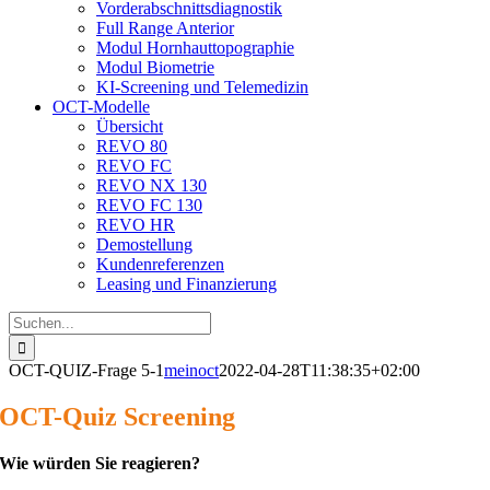
Vorderabschnittsdiagnostik
Full Range Anterior
Modul Hornhauttopographie
Modul Biometrie
KI-Screening und Telemedizin
OCT-Modelle
Übersicht
REVO 80
REVO FC
REVO NX 130
REVO FC 130
REVO HR
Demostellung
Kundenreferenzen
Leasing und Finanzierung
Suche
nach:
OCT-QUIZ-Frage 5-1
meinoct
2022-04-28T11:38:35+02:00
OCT-Quiz Screening
Wie würden Sie reagieren?