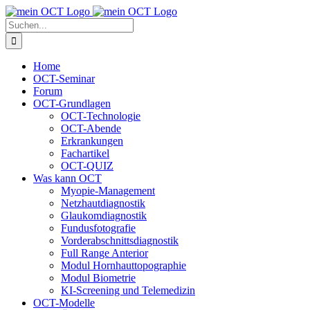
Skip
to
Suche
content
nach:
Home
OCT-Seminar
Forum
OCT-Grundlagen
OCT-Technologie
OCT-Abende
Erkrankungen
Fachartikel
OCT-QUIZ
Was kann OCT
Myopie-Management
Netzhautdiagnostik
Glaukomdiagnostik
Fundusfotografie
Vorderabschnittsdiagnostik
Full Range Anterior
Modul Hornhauttopographie
Modul Biometrie
KI-Screening und Telemedizin
OCT-Modelle