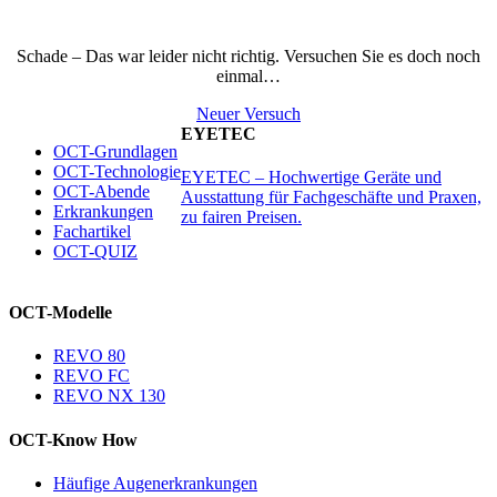
Schade – Das war leider nicht richtig. Versuchen Sie es doch noch
einmal…
Neuer Versuch
EYETEC
OCT-Grundlagen
OCT-Technologie
EYETEC – Hochwertige Geräte und
OCT-Abende
Ausstattung für Fachgeschäfte und Praxen,
Erkrankungen
zu fairen Preisen.
Fachartikel
OCT-QUIZ
OCT-Modelle
REVO 80
REVO FC
REVO NX 130
OCT-Know How
Häufige Augenerkrankungen