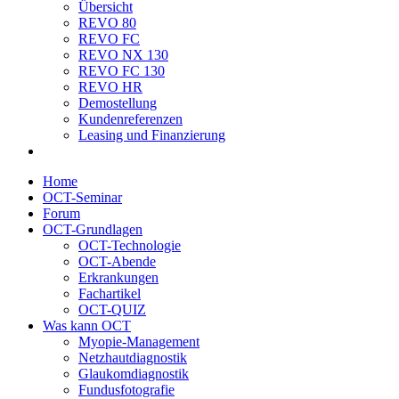
Übersicht
REVO 80
REVO FC
REVO NX 130
REVO FC 130
REVO HR
Demostellung
Kundenreferenzen
Leasing und Finanzierung
Home
OCT-Seminar
Forum
OCT-Grundlagen
OCT-Technologie
OCT-Abende
Erkrankungen
Fachartikel
OCT-QUIZ
Was kann OCT
Myopie-Management
Netzhautdiagnostik
Glaukomdiagnostik
Fundusfotografie