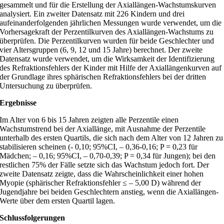
gesammelt und für die Erstellung der Axiallängen-Wachstumskurven
analysiert. Ein zweiter Datensatz mit 226 Kindern und drei
aufeinanderfolgenden jährlichen Messungen wurde verwendet, um die
Vorhersagekraft der Perzentilkurven des Axiallängen-Wachstums zu
überprüfen. Die Perzentilkurven wurden für beide Geschlechter und
vier Altersgruppen (6, 9, 12 und 15 Jahre) berechnet. Der zweite
Datensatz wurde verwendet, um die Wirksamkeit der Identifizierung
des Refraktionsfehlers der Kinder mit Hilfe der Axiallängenkurven auf
der Grundlage ihres sphärischen Refraktionsfehlers bei der dritten
Untersuchung zu überprüfen.
Ergebnisse
Im Alter von 6 bis 15 Jahren zeigten alle Perzentile einen
Wachstumstrend bei der Axiallänge, mit Ausnahme der Perzentile
unterhalb des ersten Quartils, die sich nach dem Alter von 12 Jahren zu
stabilisieren scheinen (- 0,10; 95%CI, – 0,36-0,16; P = 0,23 für
Mädchen; – 0,16; 95%CI, – 0,70-0,39; P = 0,34 für Jungen); bei den
restlichen 75% der Fälle setzte sich das Wachstum jedoch fort. Der
zweite Datensatz zeigte, dass die Wahrscheinlichkeit einer hohen
Myopie (sphärischer Refraktionsfehler ≤ – 5,00 D) während der
Jugendjahre bei beiden Geschlechtern anstieg, wenn die Axiallängen-
Werte über dem ersten Quartil lagen.
Schlussfolgerungen