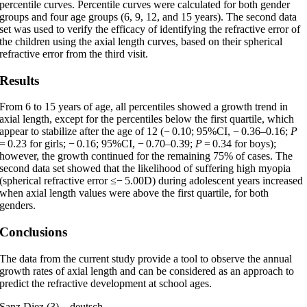
percentile curves. Percentile curves were calculated for both gender
groups and four age groups (6, 9, 12, and 15 years). The second data
set was used to verify the efficacy of identifying the refractive error of
the children using the axial length curves, based on their spherical
refractive error from the third visit.
Results
From 6 to 15 years of age, all percentiles showed a growth trend in
axial length, except for the percentiles below the first quartile, which
appear to stabilize after the age of 12 (− 0.10; 95%CI, − 0.36–0.16;
P
= 0.23 for girls; − 0.16; 95%CI, − 0.70–0.39;
P
= 0.34 for boys);
however, the growth continued for the remaining 75% of cases. The
second data set showed that the likelihood of suffering high myopia
(spherical refractive error ≤− 5.00D) during adolescent years increased
when axial length values were above the first quartile, for both
genders.
Conclusions
The data from the current study provide a tool to observe the annual
growth rates of axial length and can be considered as an approach to
predict the refractive development at school ages.
Sanz Diez (3) – deutsch –