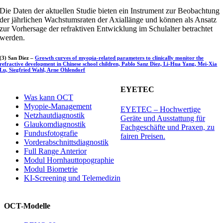
Die Daten der aktuellen Studie bieten ein Instrument zur Beobachtung
der jährlichen Wachstumsraten der Axiallänge und können als Ansatz
zur Vorhersage der refraktiven Entwicklung im Schulalter betrachtet
werden.
(3) San Diez –
Growth curves of myopia-related parameters to clinically monitor the
refractive development in Chinese school children, Pablo Sanz Diez, Li-Hua Yang, Mei-Xia
Lu, Siegfried Wahl, Arne Ohlendorf
EYETEC
Was kann OCT
Myopie-Management
EYETEC – Hochwertige
Netzhautdiagnostik
Geräte und Ausstattung für
Glaukomdiagnostik
Fachgeschäfte und Praxen, zu
Fundusfotografie
fairen Preisen.
Vorderabschnittsdiagnostik
Full Range Anterior
Modul Hornhauttopographie
Modul Biometrie
KI-Screening und Telemedizin
OCT-Modelle