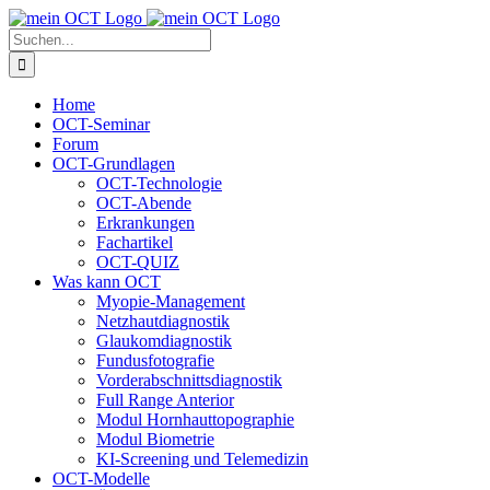
Skip
to
Suche
content
nach:
Home
OCT-Seminar
Forum
OCT-Grundlagen
OCT-Technologie
OCT-Abende
Erkrankungen
Fachartikel
OCT-QUIZ
Was kann OCT
Myopie-Management
Netzhautdiagnostik
Glaukomdiagnostik
Fundusfotografie
Vorderabschnittsdiagnostik
Full Range Anterior
Modul Hornhauttopographie
Modul Biometrie
KI-Screening und Telemedizin
OCT-Modelle