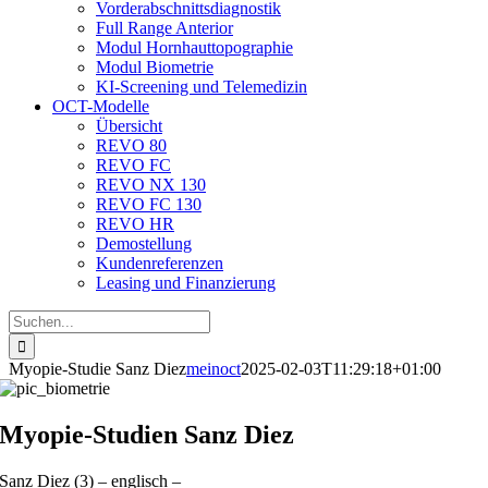
Vorderabschnittsdiagnostik
Full Range Anterior
Modul Hornhauttopographie
Modul Biometrie
KI-Screening und Telemedizin
OCT-Modelle
Übersicht
REVO 80
REVO FC
REVO NX 130
REVO FC 130
REVO HR
Demostellung
Kundenreferenzen
Leasing und Finanzierung
Suche
nach:
Myopie-Studie Sanz Diez
meinoct
2025-02-03T11:29:18+01:00
Myopie-Studien Sanz Diez
Sanz Diez (3) – englisch –