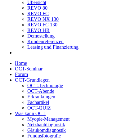
Übersicht
REVO 80
REVO FC
REVO NX 130
REVO FC 130
REVO HR
Demostellung
Kundenreferenzen
Leasing und Finanzierung
Home
OCT-Seminar
Forum
OCT-Grundlagen
OCT-Technologie
OCT-Abende
Erkrankungen
Fachartikel
OCT-QUIZ
Was kann OCT
Myopie-Management
Netzhautdiagnostik
Glaukomdiagnostik
Fundusfotografie